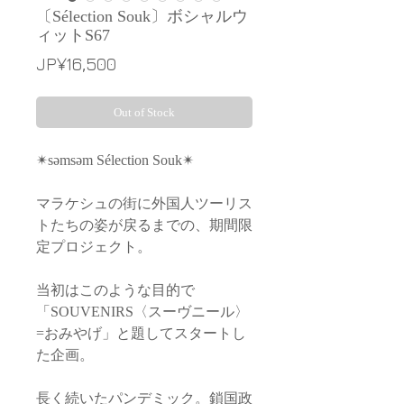
〔Sélection Souk〕ボシャルウ
ィットS67
Price
JP¥16,500
Out of Stock
✴︎səmsəm Sélection Souk✴︎
マラケシュの街に外国人ツーリス
トたちの姿が戻るまでの、期間限
定プロジェクト。
当初はこのような目的で
「SOUVENIRS〈スーヴニール〉
=おみやげ」と題してスタートし
た企画。
長く続いたパンデミック。鎖国政