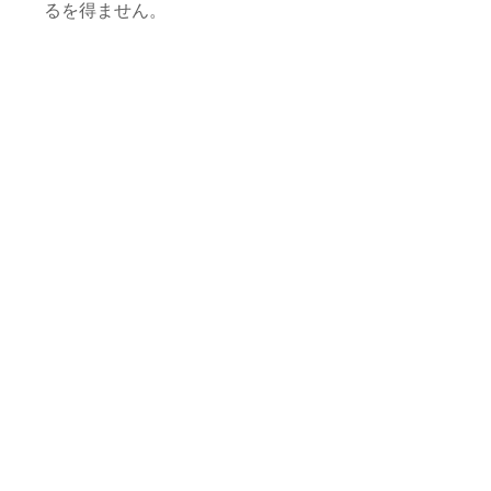
るを得ません。
今回、そんな“取り残されつつあ
る”お店のひとつから、ボシャル
ウィットを買わせていただくこと
になりました。
ベルベルの村でたった一人でじゅ
うたん屋を営むホセインおじさ
ん。簡素で見逃しそうなほど小さ
いお店ながらも、村の女性たちが
作るじゅうたんが所狭しと並んで
います。
どことなく清潔感があるボシャル
ウィットの作りには、女性たちと
の交流や愛情を感じます。