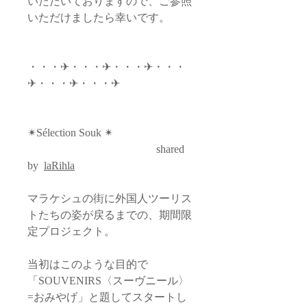
いただいておりますので、ご参照
いただけましたら幸いです。
・・・✈︎・・・✈︎・・・✈︎・・・
✈︎・・・✈︎・・・✈︎
✴︎
Sélection Souk
✴︎
shared
by
laRihla
マラケシュの街に外国人ツーリス
トたちの姿が戻るまでの、期間限
定プロジェクト。
当初はこのような目的で
「SOUVENIRS〈スーヴニール〉
=おみやげ」と題してスタートし