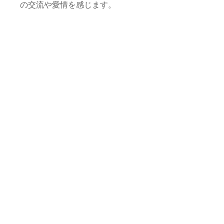
の交流や愛情を感じます。
すでにワクチン接種は済んでいる
のだという60手前のホセインさ
ん。まだ幼い子どもたちのために
も、どうにか踏ん張ってほしいも
のです！
◆
laRihla《ラリラ》
◆
わたしたちとともに旅しましょ
う。
アラビア語で「旅」を意味する
「Rihla رحلة」にフランス語の冠