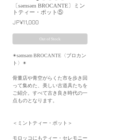
〔səmsəm BROCANTE〕ミン
トティー・ポット⑤
Price
JP¥11,000
Out of Stock
✴︎səmsəm BROCANTE〈ブロカン
ト〉✴︎
骨董店や青空がらくた市を歩き回
って集めた、美しい古道具たちを
ご紹介。すべて古き良き時代の一
点ものとなります。
＜ミントティー・ポット＞
モロッコにもティー・セレモニー