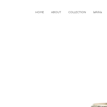
HOME
ABOUT
COLLECTION
laRihla