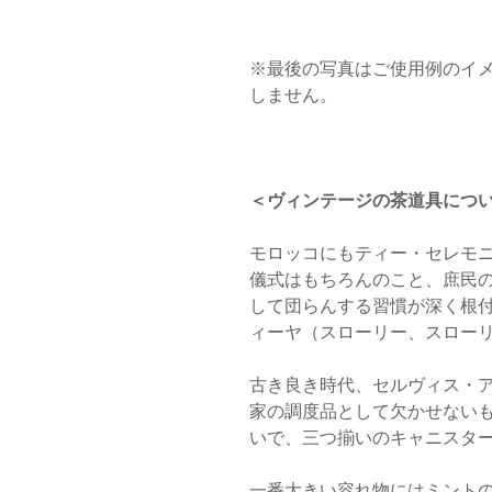
※最後の写真はご使用例のイ
しません。
＜ヴィンテージの茶道具につ
モロッコにもティー・セレモ
儀式はもちろんのこと、庶民
して団らんする習慣が深く根付
ィーヤ（スローリー、スロー
古き良き時代、セルヴィス・ア・テ（
家の調度品として欠かせない
いで、三つ揃いのキャニスタ
一番大きい容れ物にはミント