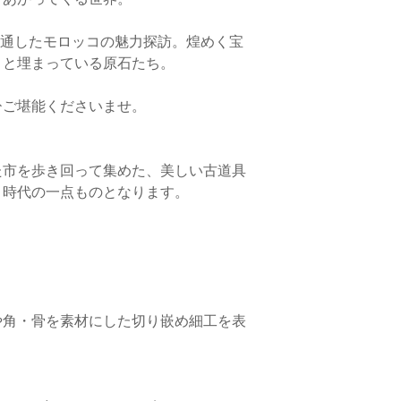
◆返品・交換商品のお
ターを通したモロッコの魅力探訪。煌めく宝
・日本（横浜）に在庫
ご返送前に必ず、お
りと埋まっている原石たち。
ュ）に在庫している商
交換理由を必ずお電話
基本的にはマラケシュ
がございませんと、返
すべておまとめしての
ます。商品と付属品（
ひご堪能くださいませ。
らご返送ください。ご
横浜在庫の商品のみ先
ように梱包をお願いい
しくださいませ。1回
ちらに到着し、確認が
いた上で、先行配送の
た市を歩き回って集めた、美しい古道具
を行います。
なお、ご希望商品が
き時代の一点ものとなります。
にお時間をいただく場
〈配送方法〉
◆返品商品の返金につ
「商品に不良箇所があ
ヤマト運輸宅急便
品が届いた場合のみ、
（追跡サービスあり、
きます。
や角・骨を素材にした切り嵌め細工を表
・クレジットカードで
・送料
各カード会社からの
日より前にキャンセル
北海道 1,100円
まへは請求されません
青森・秋田・岩手 90
き落とし後に、翌月に