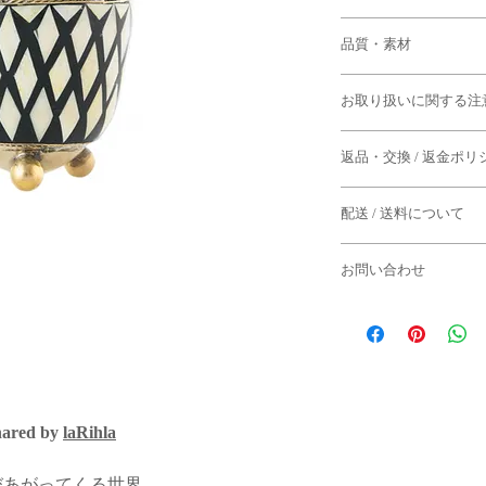
✴︎本体
品質・素材
直径（胴最大）：約8c
高さ：約7cm
洋銀
お取り扱いに関する注
牛の骨
オニキス（パウダー）
◆すべておおらかな国
返品・交換 / 返金ポリ
ため、フォルムには少
◆返品期限
◆生活の中の日用品と
配送 / 送料について
商品到着後７日以内
め、経年による変色や
よる返品は固くお断り
テージやブロカントの
・配送日は「週に1度
ける方のお買い求めを
お問い合わせ
ります。
◆下記のケースの場合
ご了承くださいませ。
お問い合わせはメール
-水曜日までにご注文
・到着から7日以上経
合
・一度でもご使用にな
モロッコ・マラケシュ
：その週の金曜日あ
・商品タグが付いてい
でご返信にお時間をい
す。
・お客様のもとで破損
ご了承くださいませ。
・セール商品
-木曜日以降にご注文
by
laRihla
[ e-mail ]
合
◆パソコン環境により
info@semsem-paris-mar
：翌週の金曜日ある
る場合がありますこと
す。
びあがってくる世界。
る返品・交換はお断り