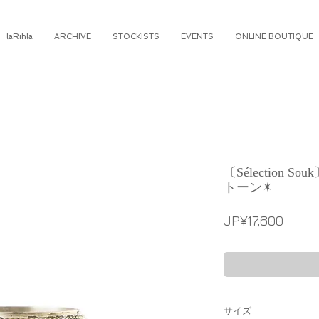
laRihla
ARCHIVE
STOCKISTS
EVENTS
ONLINE BOUTIQUE
〔Sélection
トーン✴︎
Price
JP¥17,600
サイズ