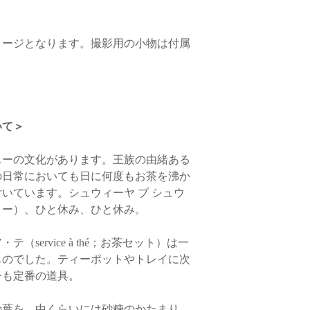
います。ご購入前に必
問い合わせください。
（送料のお目安は2,00
メージとなります。撮影用の小物は付属
ご不明点がございまし
わせください。
いて＞
ニーの文化があります。王族の由緒ある
の日常においても日に何度もお茶を沸か
いています。シュウィーヤ ブ シュウ
リー）、ひと休み、ひと休み。
service à thé；お茶セット）は一
ものでした。ティーポットやトレイに次
ーも定番の道具。
の葉を、中くらいには砂糖のかたまり