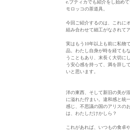
e.ブティカでも紹介をし始め
モロッコの茶道具。
今回ご紹介するのは、これに
組み合わせて細工がなされて
実はもう10年以上も前に私物
品。わたし自身が時を経ても
うこともあり、末長く大切に
う安心感を持って、満を辞し
いと思います。
洋の東西、そして新旧の美が
に溢れた佇まい。違和感と統
感じ、不思議の国のアリスの
は、わたしだけかしら？
これがあれば、いつもの食卓