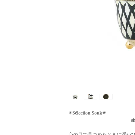
✴︎
Sélection Souk✴︎
shared 
心の目で見つめたときに浮か