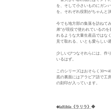
を、そして小さいものにガン
を。それぞれ役割がちゃんと
今でも地方部の集落を訪ねてみ
弟”が現役で使われているのを
れるような大量生産品ではな
見て取れる、いとも愛らしい
少しいびつなそれらには、作
いるはず。
このシリーズはおそらく30〜
底の裏面にはアラビア語で工
の刻印が入っています。
◆
laRihla《ラリラ》
◆