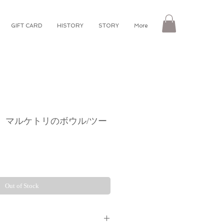
GIFT CARD
HISTORY
STORY
More
 Souk〕マルケトリのボウル/ツー
Out of Stock