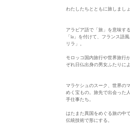
わたしたちとともに旅しまし
アラビア語で「旅」を意味する「Rihla رحلة」に
「la」を付けて、フランス語
リラ」。
モロッコ国内旅行や世界旅行
ぞれ日仏出身の男女ふたりに
マラケシュのスーク、世界の
めく宝もの。旅先で出会った
手仕事たち。
はたまた異国をめぐる旅の中
伝統技術で形にする。