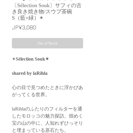
〔Sélection Souk〕サフィの古
き良き焼き物/スウプ茶碗
S（藍×緑）✴︎
Price
JP¥3,080
Out of Stock
✴︎
Sélection Souk✴︎
shared by laRihla
心の目で見つめたときに浮かびあ
がってくる世界。
laRihlaのふたりのフィルターを通
したモロッコの魅力探訪。煌めく
宝の山の中に、人知れずひっそり
と埋まっている原石たち。