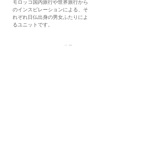
モロッコ国内旅行や世界旅行から
のインスピレーションによる、そ
れぞれ日仏出身の男女ふたりによ
るユニットです。
マラケシュのスークや世界のマー
ケットやマルシェで掘り当てた、
煌めく宝もの。旅先で出会った
人々と、彼ら彼女らによるハート
が踊る手仕事たち。
はたまた異国をめぐる旅の中で出
会った素材を持ち帰り、モロッコ
の伝統技術で形にする。
エトセトラ、エトセトラ。