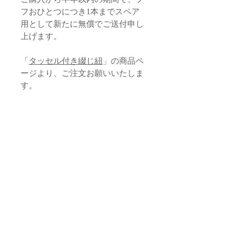
フおひとつにつき1本までスペア
用として新たに無償でご送付申し
上げます。
「
タッセル付き綴じ紐
」の商品ペ
ージより、ご注文お願いいたしま
す。
◆laRihla《ラリラ》◆
アラビア語で「旅」を意味する、
世界旅行からのインスピレーショ
ンによるスムスムの新ライン。
異国をめぐる旅の中で出会った素
材を持ち帰り、モロッコの伝統技