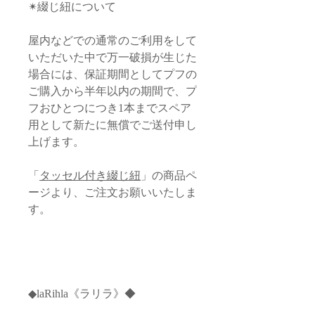
✴︎綴じ紐について
屋内などでの通常のご利用をして
いただいた中で万一破損が生じた
場合には、保証期間としてプフの
ご購入から半年以内の期間で、プ
フおひとつにつき1本までスペア
用として新たに無償でご送付申し
上げます。
「
タッセル付き綴じ紐
」の商品ペ
ージより、ご注文お願いいたしま
す。
◆laRihla《ラリラ》◆