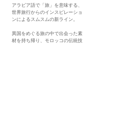
アラビア語で「旅」を意味する、
世界旅行からのインスピレーショ
ンによるスムスムの新ライン。
異国をめぐる旅の中で出会った素
材を持ち帰り、モロッコの伝統技
術で形にする。
フランスの西洋更紗 トワル・ド
ゥ・ジュイ 《Toile de jouy》で 。
ブルキナファソやコートディヴォ
ワールのバウレ族 《Baoulé》 の
腰巻で。そしてインドから持ち帰
ったハイデラバードの手織りイカ
ットも。エトセトラ、エトセト
ラ。
世界中のテキスタイルを用いたス