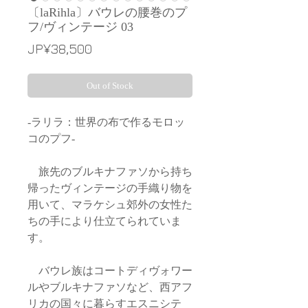
〔laRihla〕バウレの腰巻のプ
フ/ヴィンテージ 03
Price
JP¥38,500
Out of Stock
-ラリラ：世界の布で作るモロッ
コのプフ-
旅先のブルキナファソから持ち
帰ったヴィンテージの手織り物を
用いて、マラケシュ郊外の女性た
ちの手により仕立てられていま
す。
バウレ族はコートディヴォワー
ルやブルキナファソなど、西アフ
リカの国々に暮らすエスニシテ