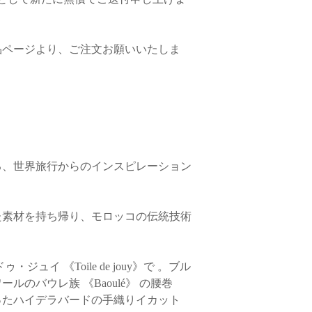
品ページより、ご注文お願いいたしま
る、世界旅行からのインスピレーション
た素材を持ち帰り、モロッコの伝統技術
ュイ 《Toile de jouy》で 。ブル
のバウレ族 《Baoulé》 の腰巻
ったハイデラバードの手織りイカット