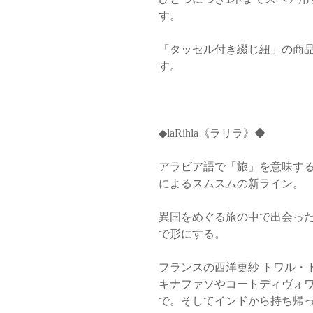
す。
「
タッセル付き綴じ紐
」の商
す。
◆laRihla《ラリラ》◆
アラビア語で「旅」を意味す
によるスムスムの新ライン。
異国をめぐる旅の中で出会っ
で形にする。
フランスの西洋更紗 トワル・ドゥ・ジ
キナファソやコートディヴォワール
で。そしてインドから持ち帰