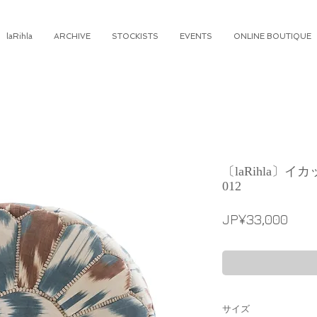
laRihla
ARCHIVE
STOCKISTS
EVENTS
ONLINE BOUTIQUE
〔laRihla〕
012
Pric
JP¥33,000
サイズ