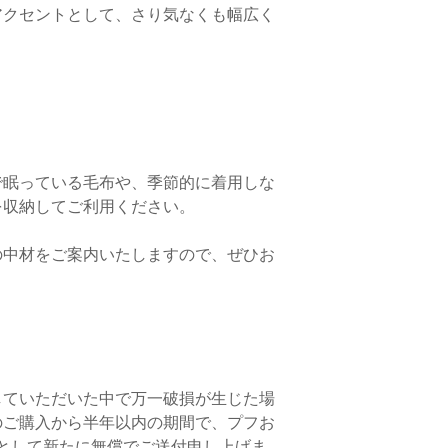
います。ご購入前に必
アクセントとして、さり気なくも幅広く
問い合わせください。
（送料のお目安は2,00
ご不明点がございまし
わせください。
で眠っている毛布や、季節的に着用しな
を収納してご利用ください。
の中材をご案内いたしますので、ぜひお
。
していただいた中で万一破損が生じた場
のご購入から半年以内の期間で、プフお
として新たに無償でご送付申し上げま