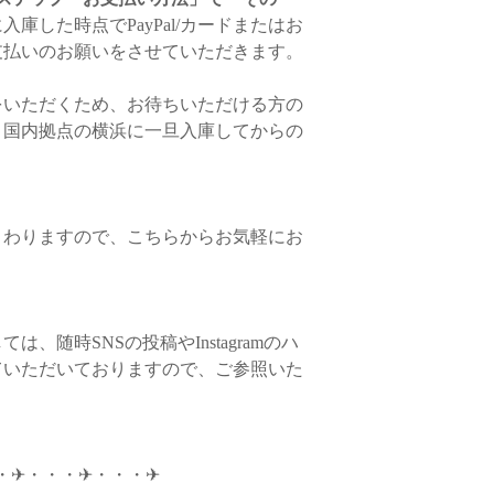
◆はと目の裏側が稀に
る場合がありますこと
入庫した時点でPayPal/カードまたはお
を詰める、紐を通すな
る返品・交換はお断り
ださい。
支払いのお願いをさせていただきます。
・日本（横浜）に在庫
ュ）に在庫している商
◆返品・交換商品のお
◆ファスナーはYKK
基本的にはマラケシュ
をいただくため、お待ちいただける方の
ムーズでない場合はフ
すべておまとめしての
ご返送前に必ず、お
。国内拠点の横浜に一旦入庫してからの
蝋での代用可）を優し
交換理由を必ずお電話
で、お試しくださいま
横浜在庫の商品のみ先
がございませんと、返
しくださいませ。1回
ます。商品と付属品（
◆本体をお洗濯される
いた上で、先行配送の
らご返送ください。ご
も、タッセルを取り外
ように梱包をお願いい
まわりますので、こちらからお気軽にお
いをしてください。ま
ちらに到着し、確認が
ばすようにしっかり張
を行います。
します。
〈配送方法〉
なお、ご希望商品が
ヤマト運輸宅急便
にお時間をいただく場
、随時SNSの投稿やInstagramのハ
（追跡サービスあり、
ていただいておりますので、ご参照いた
◆返品商品の返金につ
・送料
「商品に不良箇所が
北海道 1,100円
商品が届いた場合のみ
✈︎・・・✈︎・・・✈︎
青森・秋田・岩手 90
だきます。