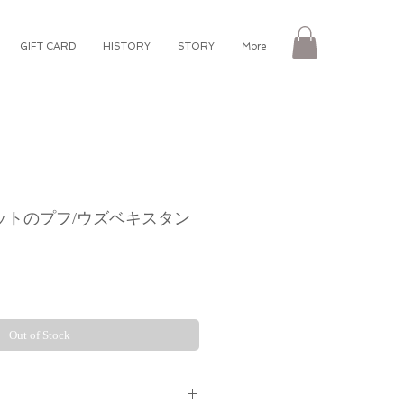
GIFT CARD
HISTORY
STORY
More
イカットのプフ/ウズベキスタン
e
Out of Stock