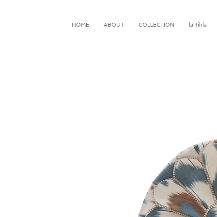
HOME
ABOUT
COLLECTION
laRihla