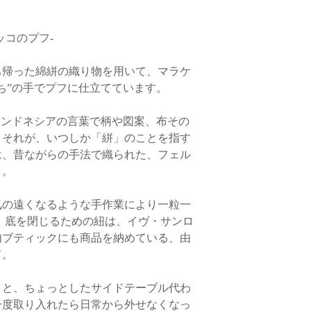
宮城・山形・福島 85
東京・茨城・栃木・群
・クレジットカードで
円
ッコのプフ-
長野・新潟 850円
各カード会社からの
富山・石川・福井 85
日より前にキャンセル
静岡・愛知・岐阜・三重
ち帰った綿絣の織り物を用いて、マラケ
まへは請求されません
京都・滋賀・奈良・和
き落とし後に、翌月に
ち”の手でプフに仕立てています。
岡山・広島・山口・鳥取
らかじめご了承くださ
香川・徳島・高知・愛媛 
インドネシアの言葉で柄や図案、布その
福岡・佐賀・長崎・熊本
・銀行振込でお支払い
沖縄 1,400円
。それが、いつしか「絣」のことを指す
お客様とメールで連
は、昔ながらの手法で織られた、フェル
品を受け取り後に、速
り。
※お客様の元にご注文
消費税・送料をご返金
につきましては当サイ
社にお問い合わせくだ
※返品送料
気の遠くなるような手作業により一粒一
 底を閉じるための紐は、イヴ・サンロ
「商品に不良箇所が
内ブティックにも商品を納めている、由
〈海外からのご注文に
商品が届いた場合のみ
ド。
・当サイトでの商品ご
に限らせていただきま
こと、ちょっとしたサイドテーブル代わ
一度取り入れたら日常から外せなくなっ
・ヨーロッパ諸国へは