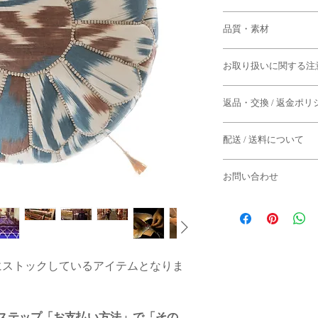
◆本体
品質・素材
直径：約55cm
高さ：約30cm
◆本体生地：コットン
お取り扱いに関する注
◆タッセル・飾り紐：
◆タッセル
紐：約130cm
◆すべて手作業による
房：約10cm
返品・交換 / 返金ポリ
干の個体差がございま
サイズはあくまで目安
◆返品期限
◆生地によって、柄の
ございます。また、形
配送 / 送料について
によっても変化します
商品到着後７日以内
◆飾り紐、タッセルに
・配送日は「週に1度
よる返品は固くお断り
れがある場合がござい
お問い合わせ
ります。
◆下記のケースの場合
◆付属品のタッセル（
お問い合わせはメール
-水曜日までにご注文
ご了承くださいませ。
生産のため、サイズの
合
えない理由により部品
モロッコ・マラケシュ
：その週の金曜日あ
・到着から7日以上経
場合がございます。
でご返信にお時間をい
す。
・一度でもご使用にな
ご了承くださいませ。
・商品タグが付いてい
にストックしているアイテムとなりま
◆はと目は真鍮製のた
-木曜日以降にご注文
・お客様のもとで破損
酸化が多少見受けられ
[ e-mail ]
合
・セール商品
の変化をお楽しみくだ
info@semsem-paris-mar
：翌週の金曜日ある
す。
ステップ「お支払い方法」で「その
◆パソコン環境により