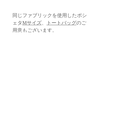
同じファブリックを使用したポシ
ェタ
Mサイズ
、
トートバッグ
のご
用意もございます。
サイズ
本体
品質・素材
縦/22cm 横/32cm
本体生地：コットン、化繊（モロッ
タッセル
お取り扱いに関する注意
コ）
ロープ部分/約1.5cm
内布生地：化繊（モロッコ）
本体全長 /約18cm
・すべて手作業による生産のため、フォ
タッセル・飾り紐：サボテン由来植
スライダー /直径1cm
返品・交換 / 返金ポリシー
ルム、サイズ感に若干の個体差がござい
物性繊維（モロッコ）
ます。
ファスナー：金属（日本）
*サイズは目安となります。手仕事の品
◆返品期限
スライダー・マルカン：真鍮（フラ
のため個体差がございます。
配送 / 送料について
商品到着後７日以内とさせていただき
・生地によって、柄の出方がそれぞれ異
ンス）
ます。お客様都合による返品は固くお断
なります。
ロゴプレート ：真鍮（フランス）
〈ご案内〉
りしております。
お問い合わせ
・飾り紐、タッセルや内布に関して、生
・15,000円以上（税抜価格）のご注文に
◆下記のケースの場合も交換・返品はお