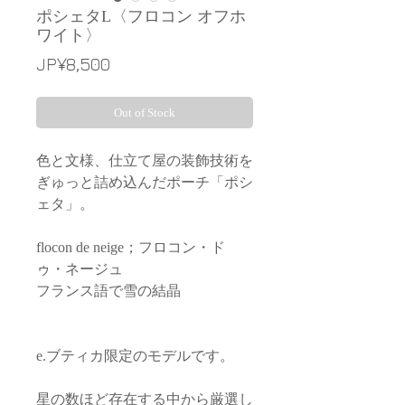
ポシェタL〈フロコン オフホ
ワイト〉
Price
JP¥8,500
Out of Stock
色と文様、仕立て屋の装飾技術を
ぎゅっと詰め込んだポーチ「ポシ
ェタ」。
flocon de neige；フロコン・ド
ゥ・ネージュ
フランス語で雪の結晶
e.ブティカ限定のモデルです。
星の数ほど存在する中から厳選し