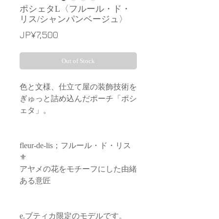
ポシェタL〈フルール・ド・
リス/シャンパンベージュ〉
Price
JP¥7,500
Out of Stock
色と文様、仕立て屋の装飾技術を
ぎゅっと詰め込んだポーチ「ポシ
ェタ」。
fleur-de-lis；フルール・ド・リス
⚜
アヤメの花をモチーフにした由緒
ある意匠
e.ブティカ限定のモデルです。