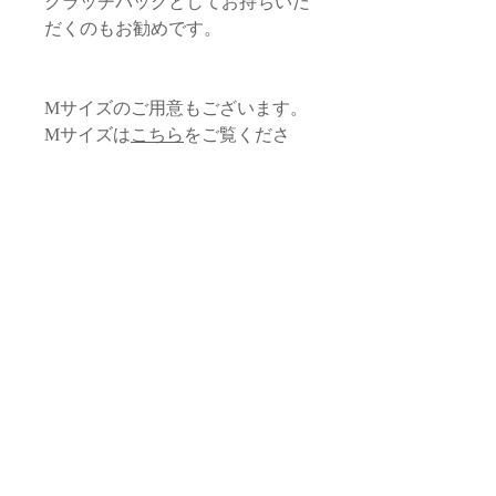
クラッチバッグとしてお持ちいだ
だくのもお勧めです。
Mサイズのご用意もございます。
Mサイズは
こちら
をご覧くださ
い。
サイズ
本体
品質・素材
縦/22cm 横/32cm
本体生地：コットン、化繊（モロッ
タッセル
お取り扱いに関する注意
コ）
ロープ部分/約1.5cm
内布生地：化繊（モロッコ）
本体全長 /約18cm
・すべて手作業による生産のため、フォ
タッセル・飾り紐：サボテン由来植
スライダー /直径1cm
返品・交換 / 返金ポリシー
ルム、サイズ感に若干の個体差がござい
物性繊維（モロッコ）
ます。
ファスナー：金属（日本）
*サイズは目安となります。手仕事の品
◆返品期限
スライダー・マルカン：真鍮（フラ
のため個体差がございます。
配送 / 送料について
商品到着後７日以内とさせていただき
・生地によって、柄の出方がそれぞれ異
ンス）
ます。お客様都合による返品は固くお断
なります。
ロゴプレート ：真鍮（フランス）