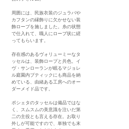
周囲には、民族衣装のジュラバや
カフタンの縁飾りに欠かせない装
飾ロープを施しました。糸の状態
で仕入れて、職人にロープ状に縒
ってもらいます。
存在感のあるヴォリューミーなタ
ッセルは、装飾ロープと共色。イ
ヴ・サンローランが眠るマジョレ
ル庭園内ブティックにも商品を納
めている、由緒ある工房へのオー
ダーメイド品です。
ポシェタのタッセルは備品ではな
く、スムスムの美意識を注いだ第
二の主役とも言える存在。お取り
外しが可能ですので、単独でも末