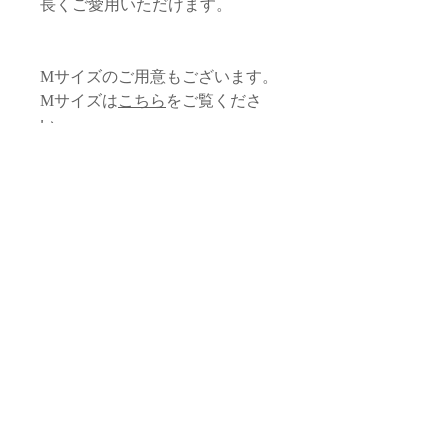
長くご愛用いただけます。
Mサイズのご用意もございます。
Mサイズは
こちら
をご覧くださ
い。
サイズ
本体
品質・素材
縦/22cm 横/32cm
本体生地：コットン、化繊（モロッ
タッセル
お取り扱いに関する注意
コ）
ロープ部分/約1.5cm
内布生地：化繊（モロッコ）
本体全長 /約18cm
・すべて手作業による生産のため、フォ
タッセル・飾り紐：サボテン由来植
スライダー /直径1cm
返品・交換 / 返金ポリシー
ルム、サイズ感に若干の個体差がござい
物性繊維（モロッコ）
ます。
ファスナー：金属（日本）
*サイズは目安となります。手仕事の品
◆返品期限
スライダー・マルカン：真鍮（フラ
のため個体差がございます。
配送 / 送料について
商品到着後７日以内とさせていただき
・生地によって、柄の出方がそれぞれ異
ンス）
ます。お客様都合による返品は固くお断
なります。
ロゴプレート ：真鍮（フランス）
配送 / 送料について
りしております。
お問い合わせ