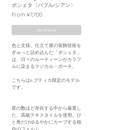
ポシェタ〈バブル/シアン〉
Sale
From
¥7,700
Price
Out of Stock
色と文様、仕立て屋の装飾技術を
ぎゅっと詰め込んだ「ポシェタ」
は、日々のルーティーンがカラフ
ルに染まるマジカル・ポーチ。
こちらはe.ブティカ限定のモデル
です。
星の数ほど存在する中から厳選し
た、高級テキスタイルを使用。ひ
と角だけゆるやかにカーブする独
自のフォルム。