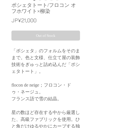
ポシェタトート/フロコン オ
フホワイト×柳染
Price
JP¥21,000
Out of Stock
「ポシェタ」のフォルムをそのま
まで。色と文様、仕立て屋の装飾
技術をぎゅっと詰め込んだ「ポシ
ェタトート」。
flocon de neige；フロコン・ド
ゥ・ネージュ。
フランス語で雪の結晶。
星の数ほど存在する中から厳選し
た、高級ファブリックを使用。ひ
と角だけゆるやかにカーブする独