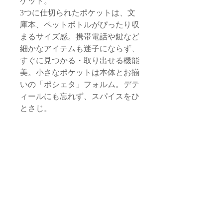
ケット。
3つに仕切られたポケットは、文
庫本、ペットボトルがぴったり収
まるサイズ感。携帯電話や鍵など
細かなアイテムも迷子にならず、
すぐに見つかる・取り出せる機能
美。小さなポケットは本体とお揃
いの「ポシェタ」フォルム。デテ
ィールにも忘れず、スパイスをひ
とさじ。
同じファブリックを使用した、
ポ
シェタM
と
ポシェタL
のご用意も
ございます。
サイズ
本体
品質・素材
縦/44cm 横/42cm（最大値）