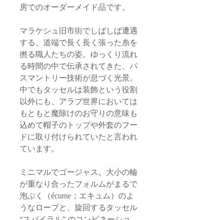
房でのオーダーメイド品です。
マラケシュ旧市街でしばしば遭遇
する、道端で長く長く張った糸を
撚る職人たちの姿。ゆっくり流れ
る時間の中で伝承されてきた、パ
スマントリー技術が息づく光景。
中でもタッセルは装飾という役割
以外にも、アラブ世界においては
もともと魔除けのお守りの意味も
込めて帽子のトップや外套のフー
ドに取り付けられていたと言われ
ています。
ミニマルでゴージャス。大小の輪
が重なり合ったフォルムがまるで
泡ぶく（écume；エキュム）のよ
うなロープと、旋回するタッセル
“スパイラル” のコンビネーショ