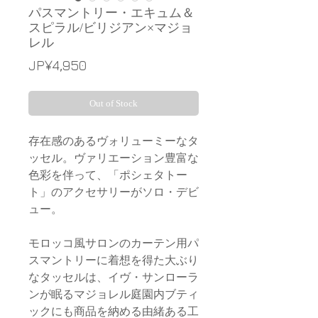
パスマントリー・エキュム＆
スピラル/ビリジアン×マジョ
レル
Price
JP¥4,950
Out of Stock
存在感のあるヴォリューミーなタ
ッセル。ヴァリエーション豊富な
色彩を伴って、「ポシェタトー
ト」のアクセサリーがソロ・デビ
ュー。
モロッコ風サロンのカーテン用パ
スマントリーに着想を得た大ぶり
なタッセルは、イヴ・サンローラ
ンが眠るマジョレル庭園内ブティ
ックにも商品を納める由緒ある工