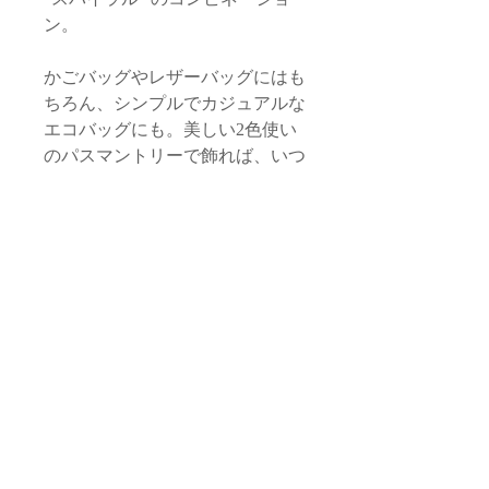
ン。
かごバッグやレザーバッグにはも
ちろん、シンプルでカジュアルな
エコバッグにも。美しい2色使い
のパスマントリーで飾れば、いつ
ものバッグに魔法がかかります。
サイズ
品質・素材
全長/約30cm
チャーム本体/約7cm
タッセル本体・飾り紐：サボテン由
チャーム・ロープ部分/約48cm（取り
お取り扱いに関する注意
来植物性繊維（モロッコ）
外し時）
スライダー・マルカン： 真鍮（フラ
タッセル本体 /約18cm
・生産ロットごとに微妙な色ぶれがある
ンスor日本）
スライダー・マルカン/直径1cm
返品・交換 / 返金ポリシー
場合がございます。
ロゴプレート：真鍮（フランスor日
本）
*本体サイズは目安となります。手仕事
◆返品期限
・すべて手作業による生産のため、フォ
の品のため個体差がございます。
配送 / 送料について
商品到着後７日以内とさせていただき
ルム、サイズ感に若干の個体差がござい