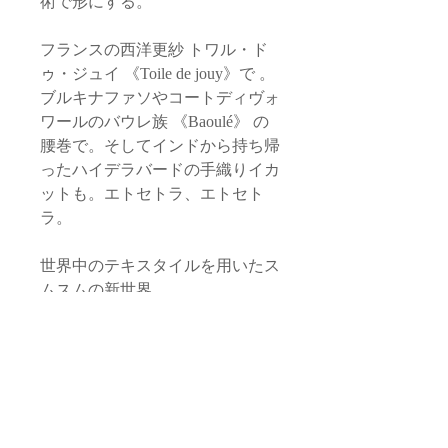
術で形にする。
フランスの西洋更紗 トワル・ド
ゥ・ジュイ 《Toile de jouy》で 。
ブルキナファソやコートディヴォ
ワールのバウレ族 《Baoulé》 の
腰巻で。そしてインドから持ち帰
ったハイデラバードの手織りイカ
ットも。エトセトラ、エトセト
ラ。
世界中のテキスタイルを用いたス
ムスムの新世界。
https://www.semsem-paris-
marrakech.com/larihla
サイズ