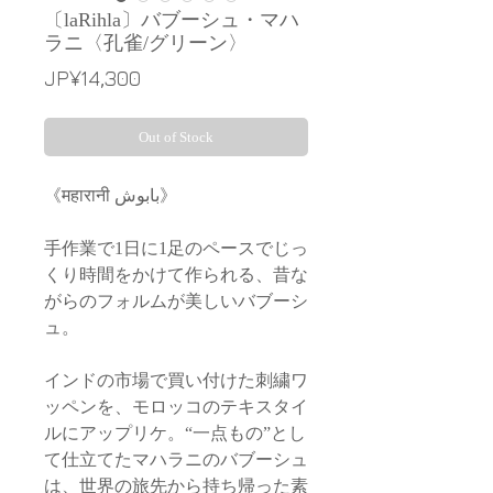
〔laRihla〕バブーシュ・マハ
ラニ〈孔雀/グリーン〉
Price
JP¥14,300
Out of Stock
《महारानी بابوش》
手作業で1日に1足のペースでじっ
くり時間をかけて作られる、昔な
がらのフォルムが美しいバブーシ
ュ。
インドの市場で買い付けた刺繍ワ
ッペンを、モロッコのテキスタイ
ルにアップリケ。“一点もの”とし
て仕立てたマハラニのバブーシュ
は、世界の旅先から持ち帰った素