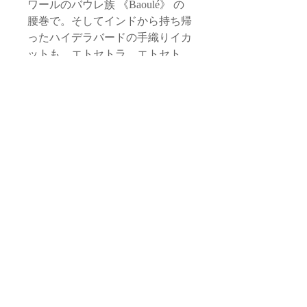
ワールのバウレ族 《Baoulé》 の
腰巻で。そしてインドから持ち帰
ったハイデラバードの手織りイカ
ットも。エトセトラ、エトセト
ラ。
世界中のテキスタイルを用いたス
ムスムの新世界。
https://www.semsem-paris-
marrakech.com/larihla
サイズ
37
品質・素材
内寸 23.5cm
外寸 24.5cm
本体表面：コットン、化繊（ウズベ
お取り扱いに関する注意
キスタン）
普段22.0〜23.5cmの靴をお召しの方にお
本体甲裏・インソール：羊革（モロ
勧めしています。
・すべて手作業による生産のため、フォ