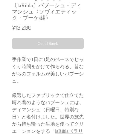
〔laRihla〕バブーシュ・ディ
マンシュ〈ソヴィエティッ
ク・ブーケ/紺〉
Price
¥13,200
Out of Stock
手作業で1日に1足のペースでじっ
くり時間をかけて作られる、昔な
がらのフォルムが美しいバブーシ
ュ。
厳選したファブリックで仕立てた
晴れ着のようなバブーシュには、
ディマンシュ（日曜日、特別な
日）と名付けました。世界の旅先
から持ち帰った生地を使ってクリ
エーションをする「
laRihla《ラリ