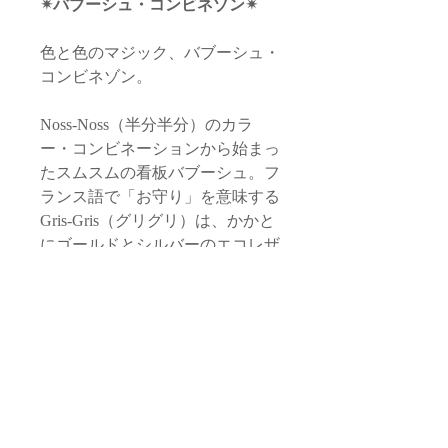
✴︎バブーシュ・コンビネゾン✴︎
色と色のマジック、バブーシュ・
コンビネゾン。
Noss-Noss（半分半分）のカラ
ー・コンビネーションから始まっ
たスムスムの看板バブーシュ。フ
ランス語で「お守り」を意味する
Gris-Gris（グリグリ）は、かかと
にゴールドとシルバーのエコレザ
ーをあしらったシリーズ。
かかとには、花嫁衣装で多用され
る金ラメの糸でスムスム（アラビ
ア語で「ごま」）の刺繍を入れて
ワンポイント。
高品質の羊革で作られたバブーシ