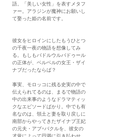
語。「美しい女性」を表すメタフ
ァー。アラジンが魔神にお願いし
て娶った姫の名前です。
彼女をヒロインにしたもうひとつ
の千夜一夜の物語を想像してみ
る。もしもバドルウルバドゥール
の正体が、ベルベルの女王・ザイ
ナブだったならば？
事実、モロッコに残る史実の中で
伝えられてるのは、まるで物語の
中の出来事のようなドラマティッ
クなエピソードばかり。中でも有
名なのは、領土と妻を取り戻しに
南部からやってきたザイナブ王妃
の元夫・アブ=バクルを、彼女の
才覚によって円満に引き払わせ、