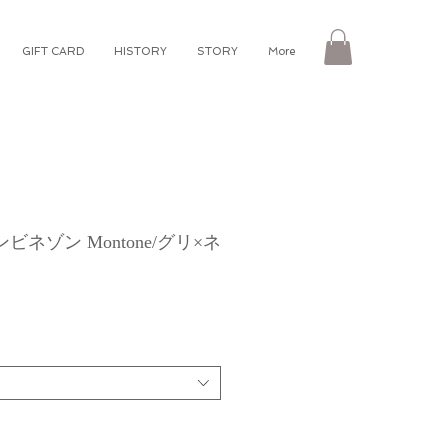
GIFT CARD
HISTORY
STORY
More
ネゾン Montone/グリ×ネ