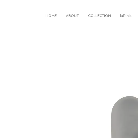
HOME
ABOUT
COLLECTION
laRihla