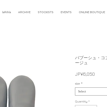
laRihla
ARCHIVE
STOCKISTS
EVENTS
ONLINE BOUTIQUE
バブーシュ・コンビ
ージュ
Price
JP¥6,050
size
*
Select
Quantity
*