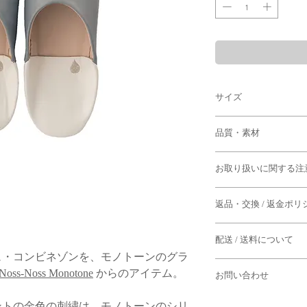
サイズ
37
品質・素材
22.0～23.5cm （フ
羊革（モロッコ）
39
お取り扱いに関する注
23.5～25.0cm （フ
・すべて手作業による
41
返品・交換 / 返金ポリ
干の個体差がございま
25.0～26.5cm （フ
◆返品期限
・革は呼吸しておりま
43
配送 / 送料について
商品到着後７日以内
まま長期間保管してお
26.5～28.0cm （フ
よる返品は固くお断り
ュ・コンビネゾンを、モノトーンのグラ
す。
・配送日は「週に1度
Noss-Noss Monotone
からのアイテム。
お問い合わせ
ります。
*サイズは目安となり
◆下記のケースの場合
・ソールの革は経年に
います。
ご了承くださいませ。
はの風合いをお楽しみ
お問い合わせはメール
-水曜日までにご注文
ントの金色の刺繍は、モノトーンのシリ