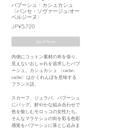
バブーシュ・カシュカシュ
〈パンセ・ソヴァージュ/オー
ベルジーヌ〉
Price
JP¥5,720
Out of Stock
内側にコットン素材の布を張り、
見えないおしゃれを追求したバブ
ーシュ。カシュカシュ 〈cache-
cache〉はかくれんぼを意味する
フランス語。
スカーフ、ジュラバ、バブーシュ
にバッグ。鮮やかな組み合わせで
色を愉しむモロッコの女性たち。
そんなマラケシュの街を彩る色彩
感覚をバブーシュに落とし込みま