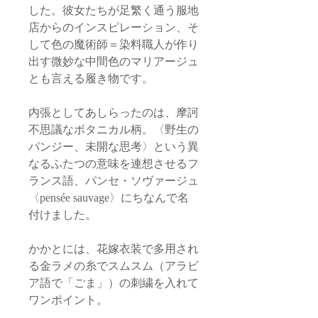
した。彼女たちが足繁く通う服地
店からのインスピレーション、そ
して色の魔術師＝染料職人が作り
出す微妙な中間色のマリアージュ
とも言える履き物です。
内張としてあしらったのは、摩訶
不思議なボタニカル柄。〈野生の
パンジー、未開な思考〉という異
なるふたつの意味を連想させるフ
ランス語、パンセ・ソヴァージュ
〈pensée sauvage〉にちなんで名
付けました。
かかとには、花嫁衣装で多用され
る金ラメの糸でスムスム（アラビ
ア語で「ごま」）の刺繍を入れて
ワンポイント。