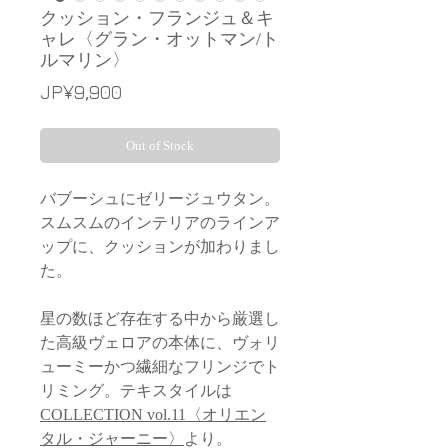
クッション・フランジュ＆キ
ャレ〈グラン・オットマン/ト
ルマリン〉
Price
JP¥9,900
Out of Stock
バブーシュにゼリージュウタン。
スムスムのインテリアのラインア
ップに、クッションが加わりまし
た。
星の数ほど存在する中から厳選し
た高級ヴェロアの本体に、ヴォリ
ューミーかつ繊細なフリンジでト
リミング。テキスタイルは
COLLECTION vol.11〈オリエン
タル・ジャーニー〉
より。