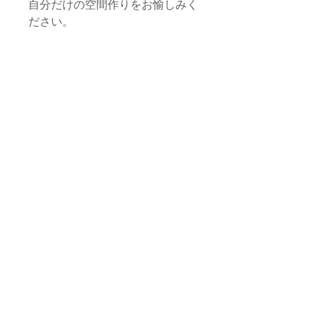
自分だけの空間作りをお愉しみく
ださい。
※中材は付属しません。カヴァー
のみの販売となります。
なお、撮影にはそれぞれ45cm角
のヌード・クッションを使用して
おります。
サイズ
本体
品質・素材
縦/約44cm 横/約44cm
フリンジ
本体生地：コットン、化繊（仕入れ
長さ 約3cm
お取り扱いに関する注意
国：モロッコ）
フリンジ：コットン、化繊（仕入れ
・すべて手作業による生産のため、フォ
国：モロッコ）
返品・交換 / 返金ポリシー
ルム、サイズ感に若干の個体差がござい
飾りボタン：サボテン由来植物性繊
ます。
維（仕入れ国：モロッコ）