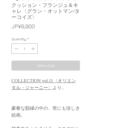
クッション・フランジュ＆キ
ャレ〈グラン・オットマン/タ
ーコイズ〉
Price
JP¥9,900
Quantity
*
Add to Cart
COLLECTION vol.11〈オリエン
タル・ジャーニー〉
より。
豪奢な額縁の中の、世にも珍しき
絵画。